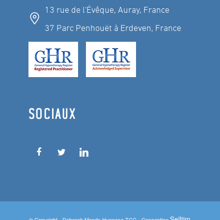
13 rue de l'Évêque, Auray, France
37 Parc Penhouët à Erdeven, France
SOCIAUX
facebook
twitter
linkedin
Selltim
© Copyright - Deborah Mends Hypnose TCC - Conception